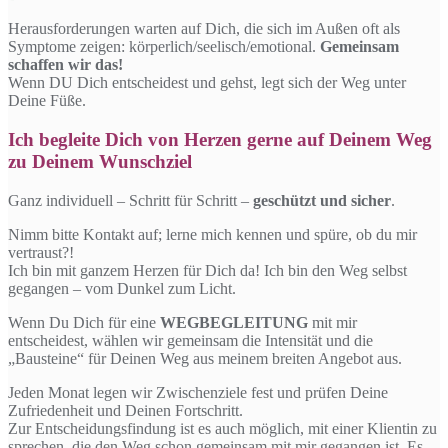
Herausforderungen warten auf Dich, die sich im Außen oft als
Symptome zeigen: körperlich/seelisch/emotional.
Gemeinsam
schaffen wir das!
Wenn DU Dich entscheidest und gehst, legt sich der Weg unter
Deine Füße.
Ich begleite Dich von Herzen gerne auf Deinem Weg
zu Deinem Wunschziel
Ganz individuell – Schritt für Schritt –
geschützt und sicher
.
Nimm bitte Kontakt auf; lerne mich kennen und spüre, ob du mir
vertraust?!
Ich bin mit ganzem Herzen für Dich da! Ich bin den Weg selbst
gegangen – vom Dunkel zum Licht.
Wenn Du Dich für eine
WEGBEGLEITUNG
mit mir
entscheidest, wählen wir gemeinsam die Intensität und die
„Bausteine“ für Deinen Weg aus meinem breiten Angebot aus.
Jeden Monat legen wir Zwischenziele fest und prüfen Deine
Zufriedenheit und Deinen Fortschritt.
Zur Entscheidungsfindung ist es auch möglich, mit einer Klientin zu
sprechen, die den Weg schon gemeinsam mit mir gegangen ist. Es