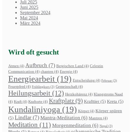
Juli 2025
Juni 2025
September 2024
Mai 2024
März 2024
Wird oft gesucht
Aufbruch
(7)
Atmen
(4)
Bergischen Land
(4)
Celestin
Communication
(4)
chanten
(4)
Energie
(4)
Energiearbeit
(19)
Entscheidung
(4)
Februar
(3)
Feuerpferd
(4)
Gemeinschaft
(4)
Frühlingkurs
(3)
Heilungsarbeit
(12)
Herzkohärenz
(4)
Klangstroms Naad
Kraftplatz
(9)
Krafttier
(5)
Kreta
(5)
(4)
Kraft
(4)
Kraftorte
(4)
Kundaliniyoga
(19)
Körper spüren
Körper
(4)
Lindlar
(7)
Mantra-Meditation
(6)
(5)
Mantren
(4)
Meditation
(11)
Morgenmeditation
(6)
Nepal
(3)
schamanische Tradition
Pferde
(5)
Retreat
(4)
Ritualarbeit
(4)