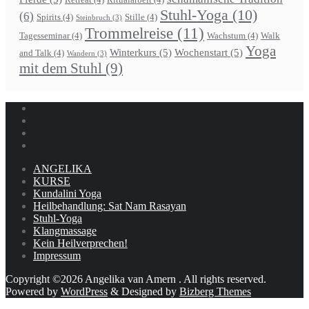
Stuhl-Yoga
(10)
(6)
Spirits
(4)
Stille
(4)
Steinbruch
(3)
Trommelreise
(11)
Tagesseminar
(4)
Wachstum
(4)
Walk
Yoga
Winterkurs
(5)
Wochenstart
(5)
and Talk
(4)
Wandern
(3)
mit dem Stuhl
(9)
ANGELIKA
KURSE
Kundalini Yoga
Heilbehandlung: Sat Nam Rasayan
Stuhl-Yoga
Klangmassage
Kein Heilverprechen!
Impressum
Copyright ©2026 Angelika van Amern . All rights reserved.
Powered by
WordPress
&
Designed by
Bizberg Themes