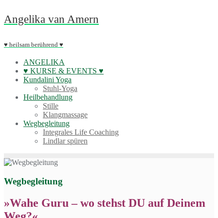
Skip
Angelika van Amern
to
content
♥ heilsam berührend ♥
ANGELIKA
♥ KURSE & EVENTS ♥
Kundalini Yoga
Stuhl-Yoga
Heilbehandlung
Stille
Klangmassage
Wegbegleitung
Integrales Life Coaching
Lindlar spüren
Wegbegleitung
»Wahe Guru – wo stehst DU auf Deinem
Weg?«