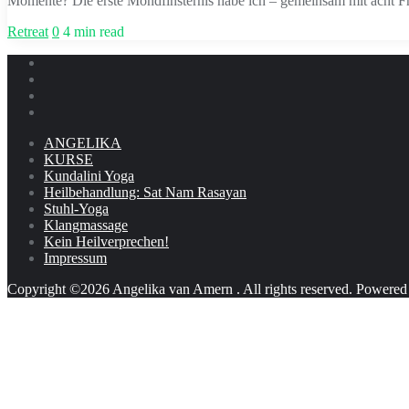
Momente? Die erste Mondfinsternis habe ich – gemeinsam mit acht Fr
Retreat
0
4 min read
ANGELIKA
KURSE
Kundalini Yoga
Heilbehandlung: Sat Nam Rasayan
Stuhl-Yoga
Klangmassage
Kein Heilverprechen!
Impressum
Copyright ©2026 Angelika van Amern . All rights reserved.
Powered