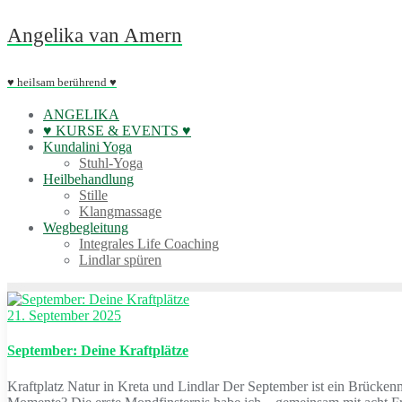
Skip
Angelika van Amern
to
content
♥ heilsam berührend ♥
ANGELIKA
♥ KURSE & EVENTS ♥
Kundalini Yoga
Stuhl-Yoga
Heilbehandlung
Stille
Klangmassage
Wegbegleitung
Integrales Life Coaching
Lindlar spüren
21. September 2025
September: Deine Kraftplätze
Kraftplatz Natur in Kreta und Lindlar Der September ist ein Brücken