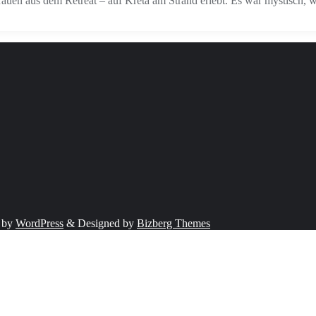
auen aus dem Retreat – auf Kreta am Strand erlebt. Es war mystisch, 
 by
WordPress
&
Designed by
Bizberg Themes