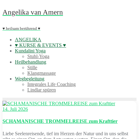
Skip
Angelika van Amern
to
content
♥ heilsam berührend ♥
ANGELIKA
♥ KURSE & EVENTS ♥
Kundalini Yoga
Stuhl-Yoga
Heilbehandlung
Stille
Klangmassage
Wegbegleitung
Integrales Life Coaching
Lindlar spüren
14. Juli 2026
SCHAMANISCHE TROMMELREISE zum Krafttier
Liebe Seelenreisende, tief im Herzen der Natur und in uns selbst