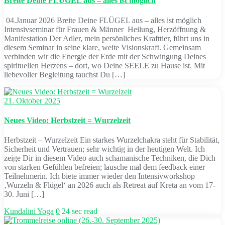
Breite Deine FLÜGEL aus – alles ist möglich
04.Januar 2026 Breite Deine FLÜGEL aus – alles ist möglich
Intensivseminar für Frauen & Männer Heilung, Herzöffnung &
Manifestation Der Adler, mein persönliches Krafttier, führt uns in
diesem Seminar in seine klare, weite Visionskraft. Gemeinsam
verbinden wir die Energie der Erde mit der Schwingung Deines
spirituellen Herzens – dort, wo Deine SEELE zu Hause ist. Mit
liebevoller Begleitung tauchst Du […]
21. Oktober 2025
Neues Video: Herbstzeit = Wurzelzeit
Herbstzeit – Wurzelzeit Ein starkes Wurzelchakra steht für Stabilität,
Sicherheit und Vertrauen; sehr wichtig in der heutigen Welt. Ich
zeige Dir in diesem Video auch schamanische Techniken, die Dich
von starken Gefühlen befreien; lausche mal dem feedback einer
Teilnehmerin. Ich biete immer wieder den Intensivworkshop
‚Wurzeln & Flügel‘ an 2026 auch als Retreat auf Kreta an vom 17-
30. Juni […]
Kundalini Yoga
0
24 sec read