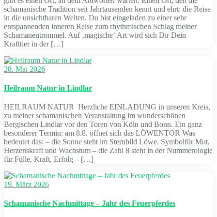
gibt es einen Ort, an dem Antworten warten. Einen Ort, den die
schamanische Tradition seit Jahrtausenden kennt und ehrt: die Reise
in die unsichtbaren Welten. Du bist eingeladen zu einer sehr
entspannenden inneren Reise zum rhythmischen Schlag meiner
Schamanentrommel. Auf ‚magische‘ Art wird sich Dir Dein
Krafttier in der […]
28. Mai 2026
Heilraum Natur in Lindlar
HEILRAUM NATUR Herzliche EINLADUNG in unseren Kreis,
zu meiner schamanischen Veranstaltung im wunderschönen
Bergischen Lindlar vor den Toren von Köln und Bonn. Ein ganz
besonderer Termin: am 8.8. öffnet sich das LÖWENTOR Was
bedeutet das: – die Sonne steht im Sternbild Löwe. Symbolfür Mut,
Herzenskraft und Wachstum – die Zahl 8 steht in der Nummerologie
für Fülle, Kraft, Erfolg – […]
19. März 2026
Schamanische Nachmittage – Jahr des Feuerpferdes