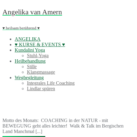
Skip
Angelika van Amern
to
content
♥ heilsam berührend ♥
ANGELIKA
♥ KURSE & EVENTS ♥
Kundalini Yoga
Stuhl-Yoga
Heilbehandlung
Stille
Klangmassage
Wegbegleitung
Integrales Life Coaching
Lindlar spüren
August: Walk & Talk
Motto des Monats: COACHING in der NATUR - mit
BEWEGUNG geht alles leichter! Walk & Talk im Bergischen
Land Manchmal [...]