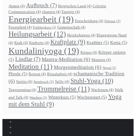
Aufbruch
(7)
Atmen
(4)
Bergischen Land
(4)
Celestin
Communication
(4)
chanten
(4)
Energie
(4)
Energiearbeit
(19)
Entscheidung
(4)
Februar
(3)
Feuerpferd
(4)
Gemeinschaft
(4)
Frühlingkurs
(3)
Heilungsarbeit
(12)
Herzkohärenz
(4)
Klangstroms Naad
Kraftplatz
(9)
Krafttier
(5)
Kreta
(5)
(4)
Kraft
(4)
Kraftorte
(4)
Kundaliniyoga
(19)
Körper spüren
Körper
(4)
Lindlar
(7)
Mantra-Meditation
(6)
(5)
Mantren
(4)
Meditation
(11)
Morgenmeditation
(6)
Nepal
(3)
schamanische Tradition
Pferde
(5)
Retreat
(4)
Ritualarbeit
(4)
Stuhl-Yoga
(10)
(6)
Spirits
(4)
Stille
(4)
Steinbruch
(3)
Trommelreise
(11)
Tagesseminar
(4)
Wachstum
(4)
Walk
Yoga
Winterkurs
(5)
Wochenstart
(5)
and Talk
(4)
Wandern
(3)
mit dem Stuhl
(9)