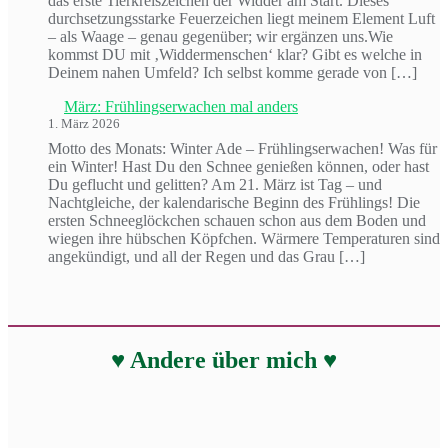
das erste Tierkreiszeichen der Widder am Start. Dieses
durchsetzungsstarke Feuerzeichen liegt meinem Element Luft
– als Waage – genau gegenüber; wir ergänzen uns.Wie
kommst DU mit ‚Widdermenschen‘ klar? Gibt es welche in
Deinem nahen Umfeld? Ich selbst komme gerade von […]
März: Frühlingserwachen mal anders
1. März 2026
Motto des Monats: Winter Ade – Frühlingserwachen! Was für
ein Winter! Hast Du den Schnee genießen können, oder hast
Du geflucht und gelitten? Am 21. März ist Tag – und
Nachtgleiche, der kalendarische Beginn des Frühlings! Die
ersten Schneeglöckchen schauen schon aus dem Boden und
wiegen ihre hübschen Köpfchen. Wärmere Temperaturen sind
angekündigt, und all der Regen und das Grau […]
♥ Andere über mich ♥