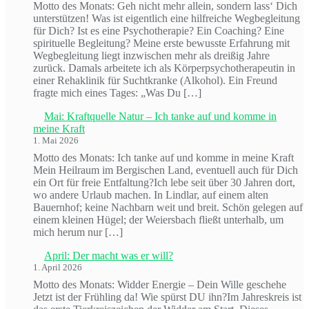
Motto des Monats: Geh nicht mehr allein, sondern lass‘ Dich
unterstützen! Was ist eigentlich eine hilfreiche Wegbegleitung
für Dich? Ist es eine Psychotherapie? Ein Coaching? Eine
spirituelle Begleitung? Meine erste bewusste Erfahrung mit
Wegbegleitung liegt inzwischen mehr als dreißig Jahre
zurück. Damals arbeitete ich als Körperpsychotherapeutin in
einer Rehaklinik für Suchtkranke (Alkohol). Ein Freund
fragte mich eines Tages: „Was Du […]
Mai: Kraftquelle Natur – Ich tanke auf und komme in
meine Kraft
1. Mai 2026
Motto des Monats: Ich tanke auf und komme in meine Kraft
Mein Heilraum im Bergischen Land, eventuell auch für Dich
ein Ort für freie Entfaltung?Ich lebe seit über 30 Jahren dort,
wo andere Urlaub machen. In Lindlar, auf einem alten
Bauernhof; keine Nachbarn weit und breit. Schön gelegen auf
einem kleinen Hügel; der Weiersbach fließt unterhalb, um
mich herum nur […]
April: Der macht was er will?
1. April 2026
Motto des Monats: Widder Energie – Dein Wille geschehe
Jetzt ist der Frühling da! Wie spürst DU ihn?Im Jahreskreis ist