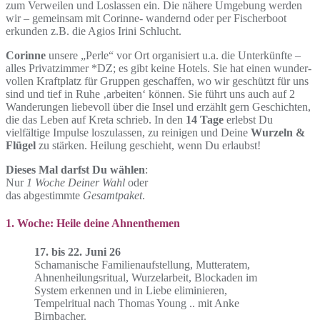
zum Verweilen und Loslassen ein. Die nähere Umgebung werden
wir – gemeinsam mit Corinne- wandernd oder per Fischerboot
erkunden z.B. die Agios Irini Schlucht.
Corinne
unsere „Perle“ vor Ort organisiert u.a. die Unterkünfte –
alles Privatzimmer *DZ; es gibt keine Hotels. Sie hat einen wunder-
vollen Kraftplatz für Gruppen geschaffen, wo wir geschützt für uns
sind und tief in Ruhe ‚arbeiten‘ können. Sie führt uns auch auf 2
Wanderungen liebevoll über die Insel und erzählt gern Geschichten,
die das Leben auf Kreta schrieb. In den
14 Tage
erlebst Du
vielfältige Impulse loszulassen, zu reinigen und Deine
Wurzeln &
Flügel
zu stärken. Heilung geschieht, wenn Du erlaubst!
Dieses Mal darfst Du wählen
:
Nur
1 Woche Deiner Wahl
oder
das abgestimmte
Gesamtpaket
.
1. Woche: Heile deine Ahnenthemen
17. bis 22. Juni 26
Schamanische Familienaufstellung, Mutteratem,
Ahnenheilungsritual, Wurzelarbeit, Blockaden im
System erkennen und in Liebe eliminieren,
Tempelritual nach Thomas Young .. mit Anke
Birnbacher.