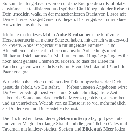
So kann tief losgelassen werden und die Energie dieser Kraftplätze
einströmen – stabilisierend und spürbar. Ein Höhepunkt der Reise ist
Dein ‚
medicin walk
‚ in der menschenleeren Bucht von Lissos mit
Deiner Herzensfrage/Deinem Anliegen. Bisher gab es immer klare
Antworten aus der Natur.
Ich freue mich dieses Mal in
Anke Birnbacher
eine kraftvolle
Herzenspartnerin an meiner Seite zu haben, mit der ich wunder-voll
co-kreiere. Anke ist Spezialistin für ungelöste Familien – und
Ahnenthemen, die sie durch schamanische Aufstellungsarbeit
fühlbar und sichtbar macht. Mit Intuition und Hingabe gelingt es ihr
noch nicht geheilte Themen zu erlösen, so dass die Liebe im
Familiensystem wieder fließen kann.
Freue Dich darauf ! *auch für
Paare geeignet
Wir beide haben einen umfassenden Erfahrungsschatz, der Dich
genau da abholt, wo Du stehst. Neben unseren Angeboten wirst
Du *wetterbedingt meist Vor – und Spätnachmittags freie Zeit
haben, die Sonne und das herrliche Meer zu genießen, auszuruhen
und zu verarbeiten. Weit ab von zu Hause ist so viel mehr möglich,
als Du denken und Dir vorstellen kannst.
Die Bucht ist ein besonderer „
Gebärmutterplatz
„- gut geschützt
und voller Magie. Der lange Strand und die gemütlichen Cafés und
Tavernen mit landestypischen Speisen und
Blick aufs Meer
laden