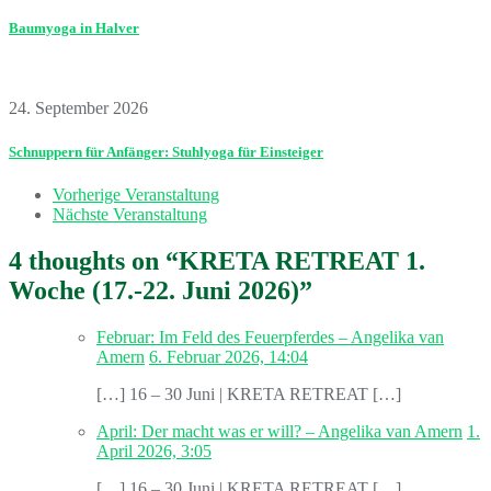
Baumyoga in Halver
24. September 2026
Schnuppern für Anfänger: Stuhlyoga für Einsteiger
Vorherige Veranstaltung
Nächste Veranstaltung
4 thoughts on “
KRETA RETREAT 1.
Woche (17.-22. Juni 2026)
”
Februar: Im Feld des Feuerpferdes – Angelika van
Amern
6. Februar 2026, 14:04
[…] 16 – 30 Juni | KRETA RETREAT […]
April: Der macht was er will? – Angelika van Amern
1.
April 2026, 3:05
[…] 16 – 30 Juni | KRETA RETREAT […]