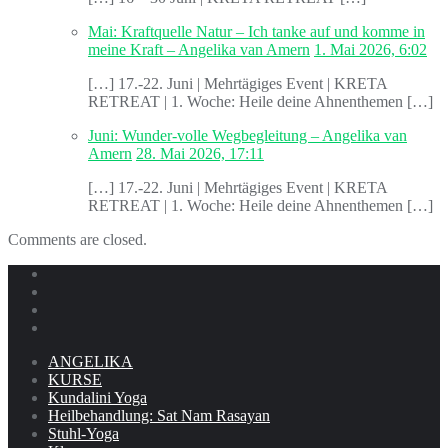
Mai: Kraftquelle Natur – Ich tanke auf und komme in
meine Kraft – Angelika van Amern
1. Mai 2026, 6:02
[…] 17.-22. Juni | Mehrtägiges Event | KRETA
RETREAT | 1. Woche: Heile deine Ahnenthemen […]
Juni: Wunder-volle Wegbegleitung – Angelika van
Amern
28. Mai 2026, 17:11
[…] 17.-22. Juni | Mehrtägiges Event | KRETA
RETREAT | 1. Woche: Heile deine Ahnenthemen […]
Comments are closed.
ANGELIKA
KURSE
Kundalini Yoga
Heilbehandlung: Sat Nam Rasayan
Stuhl-Yoga