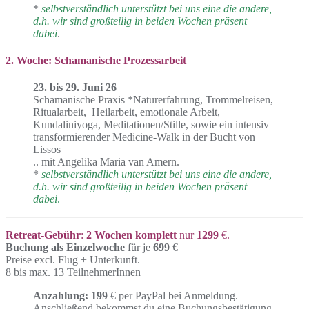
*
selbstverständlich unterstützt bei uns eine die andere,
d.h. wir sind großteilig in beiden Wochen präsent
dabei
.
2. Woche: Schamanische Prozessarbeit
23. bis 29. Juni 26
Schamanische Praxis *Naturerfahrung, Trommelreisen,
Ritualarbeit, Heilarbeit, emotionale Arbeit,
Kundaliniyoga, Meditationen/Stille, sowie ein intensiv
transformierender Medicine-Walk in der Bucht von
Lissos
.. mit Angelika Maria van Amern.
*
selbstverständlich unterstützt bei uns eine die andere,
d.h. wir sind großteilig in beiden Wochen präsent
dabei
.
Retreat-Gebühr
:
2 Wochen komplett
nur
1299
€.
Buchung als Einzelwoche
für je
699
€
Preise excl. Flug + Unterkunft.
8 bis max. 13 TeilnehmerInnen
Anzahlung: 199
€ per PayPal bei Anmeldung.
Anschließend bekommst du eine Buchungsbestätigung