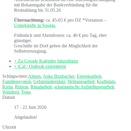
mit Bekanntgabe der Bankverbindung für die
Restzahlung bis 31.05.26
Übernachtung:
ca. 45-65 € pro DZ *Vorsaison –
Unterkünfte in Sougia
Frühstück und Abendessen: ca. 40 € pro Tag, eher
günstiger.
Geschäfte im Dorf geben die Möglichkeit der
Selbstversorgung.
+ Zu Google Kalender hinzufügen
+ iCal / Outlook exportieren
Schlagwörter:
Ahnen
,
Anke Birnbacher
,
Energiearbeit
,
Familiensystem
,
Gebärmutterplatz
,
Heilungsarbeit
,
Kraftplatz
,
Kreta
,
Retreat
,
Ritualarbeit
,
schamanische Aufstellungsarbeit
,
Wandern
,
Yoga
Datum
17 - 22 Juni 2026
Abgelaufen!
Uhrzeit