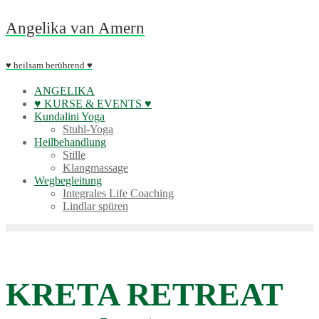
Skip
Angelika van Amern
to
content
♥ heilsam berührend ♥
ANGELIKA
♥ KURSE & EVENTS ♥
Kundalini Yoga
Stuhl-Yoga
Heilbehandlung
Stille
Klangmassage
Wegbegleitung
Integrales Life Coaching
Lindlar spüren
KRETA RETREAT