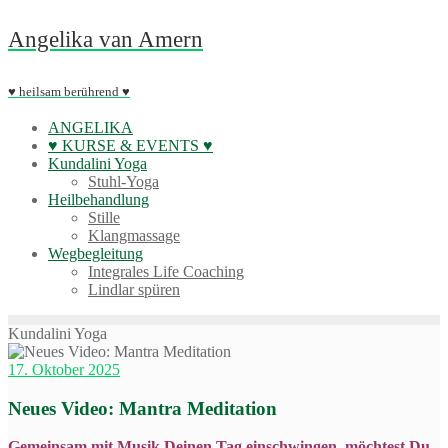
Skip
Angelika van Amern
to
content
♥ heilsam berührend ♥
ANGELIKA
♥ KURSE & EVENTS ♥
Kundalini Yoga
Stuhl-Yoga
Heilbehandlung
Stille
Klangmassage
Wegbegleitung
Integrales Life Coaching
Lindlar spüren
Kundalini Yoga
17. Oktober 2025
Neues Video: Mantra Meditation
Gemeinsam mit Musik Deinen Tag einschwingen, möchtest Du