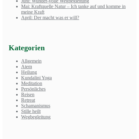
Juni: Wunder-volle Wegbegleitung
Mai: Kraftquelle Natur – Ich tanke auf und komme in
meine Kraft
April: Der macht was er will?
Kategorien
Allgemein
Atem
Heilung
Kundalini Yoga
Meditation
Persönliches
Reisen
Retreat
Schamanismus
Stille heilt
Wegbegleitung