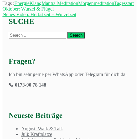
Tags :
Energie
Klang
Mantra-Meditation
Morgenmeditation
Tagesstart
Beitragsnavigation
Oktober: Wurzel & Flügel
Neues Video: Herbstzeit = Wurzelzeit
SUCHE
Fragen?
Ich bin sehr gerne per WhatsApp oder Telegram für dich da.
📞 0173-90 78 148
Neueste Beiträge
August: Walk & Talk
Juli: Kraftplätze