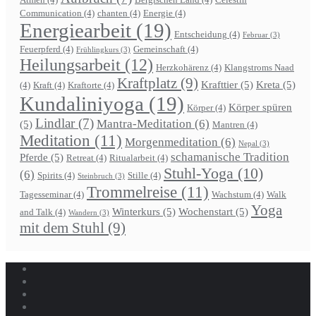
Communication
(4)
chanten
(4)
Energie
(4)
Energiearbeit
(19)
Entscheidung
(4)
Februar
(3)
Feuerpferd
(4)
Gemeinschaft
(4)
Frühlingkurs
(3)
Heilungsarbeit
(12)
Herzkohärenz
(4)
Klangstroms Naad
Kraftplatz
(9)
Krafttier
(5)
Kreta
(5)
(4)
Kraft
(4)
Kraftorte
(4)
Kundaliniyoga
(19)
Körper spüren
Körper
(4)
Lindlar
(7)
Mantra-Meditation
(6)
(5)
Mantren
(4)
Meditation
(11)
Morgenmeditation
(6)
Nepal
(3)
schamanische Tradition
Pferde
(5)
Retreat
(4)
Ritualarbeit
(4)
Stuhl-Yoga
(10)
(6)
Spirits
(4)
Stille
(4)
Steinbruch
(3)
Trommelreise
(11)
Tagesseminar
(4)
Wachstum
(4)
Walk
Yoga
Winterkurs
(5)
Wochenstart
(5)
and Talk
(4)
Wandern
(3)
mit dem Stuhl
(9)