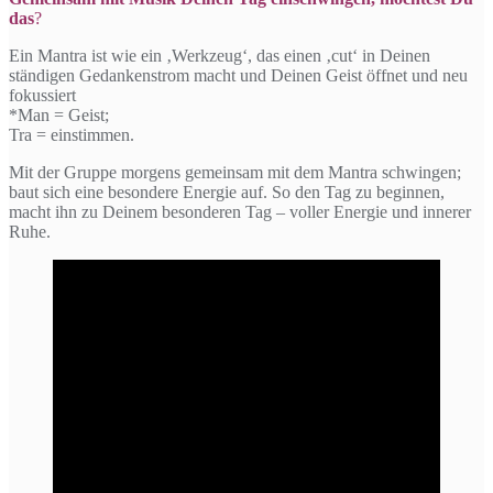
das
?
Ein Mantra ist wie ein ‚Werkzeug‘, das einen ‚cut‘ in Deinen
ständigen Gedankenstrom macht und Deinen Geist öffnet und neu
fokussiert
*Man = Geist;
Tra = einstimmen.
Mit der Gruppe morgens gemeinsam mit dem Mantra schwingen;
baut sich eine besondere Energie auf. So den Tag zu beginnen,
macht ihn zu Deinem besonderen Tag – voller Energie und innerer
Ruhe.