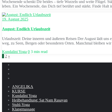
Wochenende schenkt Dir beides – tiefe Wurzeln und weite Flügel. Stä
leben. Ein Wochenende, das Dich tief berührt und stärkt. Finde Halt 
19. August 2025
August: Endlich Urlaubszeit
Urlaubszeit: Deine inneren und äußeren Reisen Der August lädt uns e
weg, zu Seen, Bergen oder besonderen Orten. Manchmal bleiben wir an
Kundalini Yoga
0
3 min read
Seitennummerierung
1
2
»
der
Beiträge
ANGELIKA
KURSE
Kundalini Yoga
Heilbehandlung: Sat Nam Rasayan
Stuhl-Yoga
Klangmassage