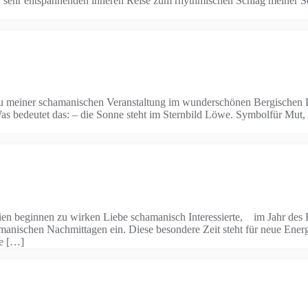
einer sehr entspannenden inneren Reise zum rhythmischen Schlag meiner
er schamanischen Veranstaltung im wunderschönen Bergischen Li
 bedeutet das: – die Sonne steht im Sternbild Löwe. Symbolfür Mut,
en beginnen zu wirken Liebe schamanisch Interessierte, im Jahr des 
anischen Nachmittagen ein. Diese besondere Zeit steht für neue Energi
ie […]