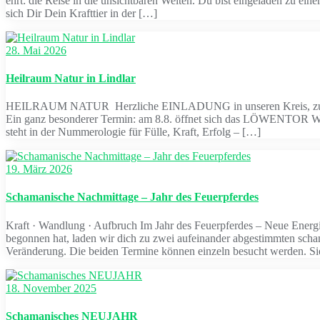
ehrt: die Reise in die unsichtbaren Welten. Du bist eingeladen zu 
sich Dir Dein Krafttier in der […]
28. Mai 2026
Heilraum Natur in Lindlar
HEILRAUM NATUR Herzliche EINLADUNG in unseren Kreis, zu mein
Ein ganz besonderer Termin: am 8.8. öffnet sich das LÖWENTOR Was
steht in der Nummerologie für Fülle, Kraft, Erfolg – […]
19. März 2026
Schamanische Nachmittage – Jahr des Feuerpferdes
Kraft · Wandlung · Aufbruch Im Jahr des Feuerpferdes – Neue Energi
begonnen hat, laden wir dich zu zwei aufeinander abgestimmten scham
Veränderung. Die beiden Termine können einzeln besucht werden. S
18. November 2025
Schamanisches NEUJAHR