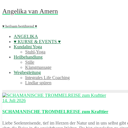
Skip
Angelika van Amern
to
content
♥ heilsam berührend ♥
ANGELIKA
♥ KURSE & EVENTS ♥
Kundalini Yoga
Stuhl-Yoga
Heilbehandlung
Stille
Klangmassage
Wegbegleitung
Integrales Life Coaching
Lindlar spüren
14. Juli 2026
SCHAMANISCHE TROMMELREISE zum Krafttier
Liebe Seelenreisende, tief im Herzen der Natur und in uns selbst gib