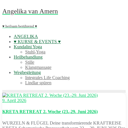
Skip
Angelika van Amern
to
content
♥ heilsam berührend ♥
ANGELIKA
♥ KURSE & EVENTS ♥
Kundalini Yoga
Stuhl-Yoga
Heilbehandlung
Stille
Klangmassage
Wegbegleitung
Integrales Life Coaching
Lindlar spüren
9. April 2026
KRETA RETREAT 2. Woche (23.-29. Juni 2026)
WURZELN & FLÜGEL Deine transformierende KRAFTREISE