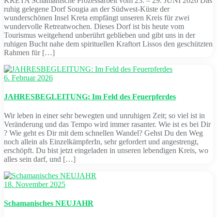
KRETA Schamanische Prozessarbeit vom 23. – 29. JUNI 2026 Das
ruhig gelegene Dorf Sougia an der Südwest-Küste der
wunderschönen Insel Kreta empfängt unseren Kreis für zwei
wundervolle Retreatwochen. Dieses Dorf ist bis heute vom
Tourismus weitgehend unberührt geblieben und gibt uns in der
ruhigen Bucht nahe dem spirituellen Kraftort Lissos den geschützten
Rahmen für […]
6. Februar 2026
JAHRESBEGLEITUNG: Im Feld des Feuerpferdes
Wir leben in einer sehr bewegten und unruhigen Zeit; so viel ist in
Veränderung und das Tempo wird immer rasanter. Wie ist es bei Dir
? Wie geht es Dir mit dem schnellen Wandel? Gehst Du den Weg
noch allein als EinzelkämpferIn, sehr gefordert und angestrengt,
erschöpft. Du bist jetzt eingeladen in unseren lebendigen Kreis, wo
alles sein darf, und […]
18. November 2025
Schamanisches NEUJAHR