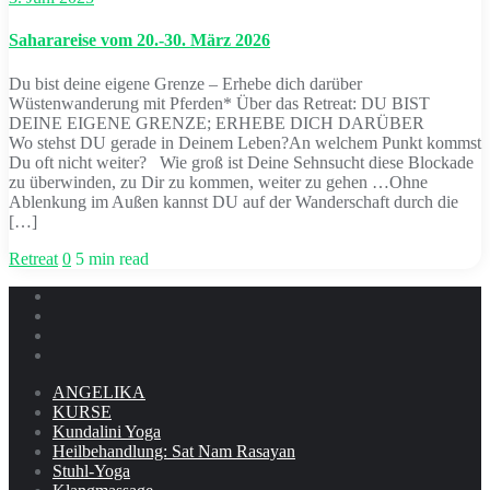
Saharareise vom 20.-30. März 2026
Du bist deine eigene Grenze – Erhebe dich darüber
Wüstenwanderung mit Pferden* Über das Retreat: DU BIST
DEINE EIGENE GRENZE; ERHEBE DICH DARÜBER
Wo stehst DU gerade in Deinem Leben?An welchem Punkt kommst
Du oft nicht weiter? Wie groß ist Deine Sehnsucht diese Blockade
zu überwinden, zu Dir zu kommen, weiter zu gehen …Ohne
Ablenkung im Außen kannst DU auf der Wanderschaft durch die
[…]
Retreat
0
5 min read
ANGELIKA
KURSE
Kundalini Yoga
Heilbehandlung: Sat Nam Rasayan
Stuhl-Yoga