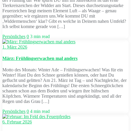
der Frühling da! Wie spürst DU ihn?Im Jahreskreis ist das erste
Tierkreiszeichen der Widder am Start. Dieses durchsetzungsstarke
Feuerzeichen liegt meinem Element Luft – als Waage – genau
gegenüber; wir ergänzen uns.Wie kommst DU mit
‚Widdermenschen‘ klar? Gibt es welche in Deinem nahen Umfeld?
Ich selbst komme gerade von […]
Persönliches
0
3 min read
1. März 2026
März: Frühlingserwachen mal anders
Motto des Monats: Winter Ade – Frühlingserwachen! Was für ein
Winter! Hast Du den Schnee genießen können, oder hast Du
geflucht und gelitten? Am 21. März ist Tag – und Nachtgleiche, der
kalendarische Beginn des Frühlings! Die ersten Schneeglöckchen
schauen schon aus dem Boden und wiegen ihre hübschen
Köpfchen. Wärmere Temperaturen sind angekündigt, und all der
Regen und das Grau […]
Persönliches
0
4 min read
6. Februar 2026