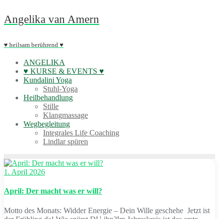
Skip
Angelika van Amern
to
content
♥ heilsam berührend ♥
ANGELIKA
♥ KURSE & EVENTS ♥
Kundalini Yoga
Stuhl-Yoga
Heilbehandlung
Stille
Klangmassage
Wegbegleitung
Integrales Life Coaching
Lindlar spüren
1. April 2026
April: Der macht was er will?
Motto des Monats: Widder Energie – Dein Wille geschehe Jetzt ist