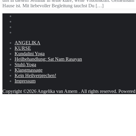
uns in diesem Seminar in seine klare, weite Visionskraft. Gemeinsa
Hause ist. Mit liebevoller Begleitung tauchst Du […]
ANGELIKA
KURSE
Kundalini Yoga
Heilbehandlung: Sat Nam Rasayan
Stuhl-Yoga
Klangmassage
Kein Heilverprechen!
Impressum
Copyright ©2026 Angelika van Amern . All rights reserved.
Powered