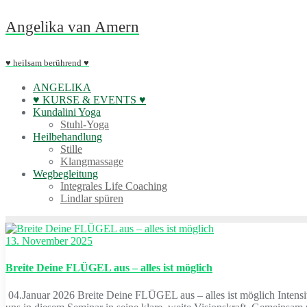
Skip
Angelika van Amern
to
content
♥ heilsam berührend ♥
ANGELIKA
♥ KURSE & EVENTS ♥
Kundalini Yoga
Stuhl-Yoga
Heilbehandlung
Stille
Klangmassage
Wegbegleitung
Integrales Life Coaching
Lindlar spüren
13. November 2025
Breite Deine FLÜGEL aus – alles ist möglich
04.Januar 2026 Breite Deine FLÜGEL aus – alles ist möglich Intensi