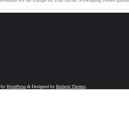
m verbinden wir die Energie der Erde mit der Schwingung Deines spiri
 by
WordPress
&
Designed by
Bizberg Themes