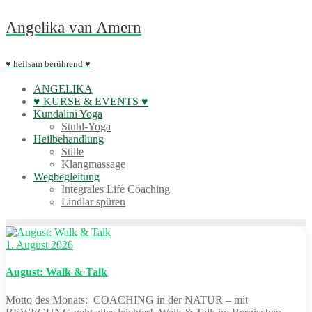
Skip
Angelika van Amern
to
content
♥ heilsam berührend ♥
ANGELIKA
♥ KURSE & EVENTS ♥
Kundalini Yoga
Stuhl-Yoga
Heilbehandlung
Stille
Klangmassage
Wegbegleitung
Integrales Life Coaching
Lindlar spüren
1. August 2026
August: Walk & Talk
Motto des Monats: COACHING in der NATUR – mit