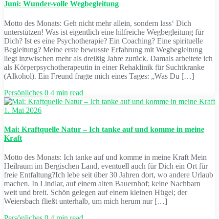
Juni: Wunder-volle Wegbegleitung
Motto des Monats: Geh nicht mehr allein, sondern lass‘ Dich
unterstützen! Was ist eigentlich eine hilfreiche Wegbegleitung für
Dich? Ist es eine Psychotherapie? Ein Coaching? Eine spirituelle
Begleitung? Meine erste bewusste Erfahrung mit Wegbegleitung
liegt inzwischen mehr als dreißig Jahre zurück. Damals arbeitete ich
als Körperpsychotherapeutin in einer Rehaklinik für Suchtkranke
(Alkohol). Ein Freund fragte mich eines Tages: „Was Du […]
Persönliches
0
4 min read
1. Mai 2026
Mai: Kraftquelle Natur – Ich tanke auf und komme in meine
Kraft
Motto des Monats: Ich tanke auf und komme in meine Kraft Mein
Heilraum im Bergischen Land, eventuell auch für Dich ein Ort für
freie Entfaltung?Ich lebe seit über 30 Jahren dort, wo andere Urlaub
machen. In Lindlar, auf einem alten Bauernhof; keine Nachbarn
weit und breit. Schön gelegen auf einem kleinen Hügel; der
Weiersbach fließt unterhalb, um mich herum nur […]
Persönliches
0
4 min read