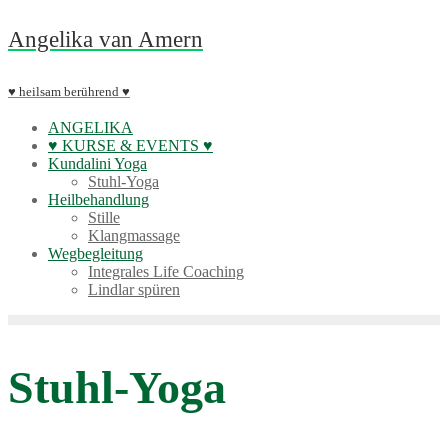
Skip
Angelika van Amern
to
content
♥ heilsam berührend ♥
ANGELIKA
♥ KURSE & EVENTS ♥
Kundalini Yoga
Stuhl-Yoga
Heilbehandlung
Stille
Klangmassage
Wegbegleitung
Integrales Life Coaching
Lindlar spüren
Stuhl-Yoga