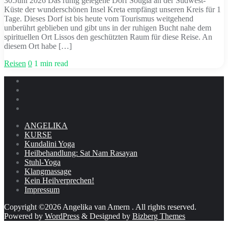
30.Juni 2026 Das ruhig gelegene Dorf Sougia an der Südwest-
Küste der wunderschönen Insel Kreta empfängt unseren Kreis für 1
Tage. Dieses Dorf ist bis heute vom Tourismus weitgehend
unberührt geblieben und gibt uns in der ruhigen Bucht nahe dem
spirituellen Ort Lissos den geschützten Raum für diese Reise. An
diesem Ort habe […]
Reisen
0
1 min read
ANGELIKA
KURSE
Kundalini Yoga
Heilbehandlung: Sat Nam Rasayan
Stuhl-Yoga
Klangmassage
Kein Heilverprechen!
Impressum
Copyright ©2026 Angelika van Amern . All rights reserved.
Powered by
WordPress
&
Designed by
Bizberg Themes