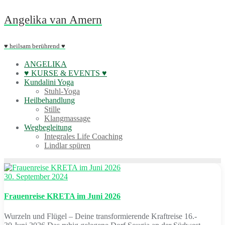
Skip
Angelika van Amern
to
content
♥ heilsam berührend ♥
ANGELIKA
♥ KURSE & EVENTS ♥
Kundalini Yoga
Stuhl-Yoga
Heilbehandlung
Stille
Klangmassage
Wegbegleitung
Integrales Life Coaching
Lindlar spüren
30. September 2024
Frauenreise KRETA im Juni 2026
Wurzeln und Flügel – Deine transformierende Kraftreise 16.-