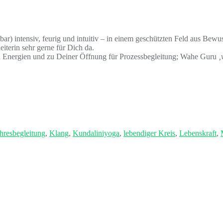
bar) intensiv, feurig und intuitiv – in einem geschützten Feld aus Bewu
iterin sehr gerne für Dich da.
en Energien und zu Deiner Öffnung für Prozessbegleitung; Wahe Guru
‚
hresbegleitung
,
Klang
,
Kundaliniyoga
,
lebendiger Kreis
,
Lebenskraft
,