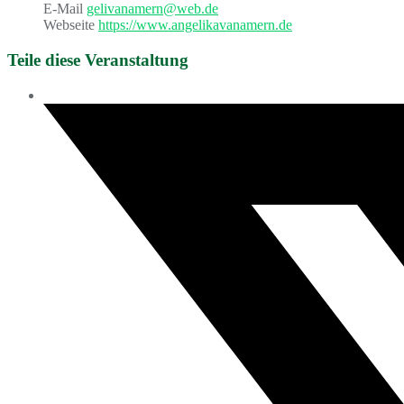
E-Mail
gelivanamern@web.de
Webseite
https://www.angelikavanamern.de
Teile diese Veranstaltung