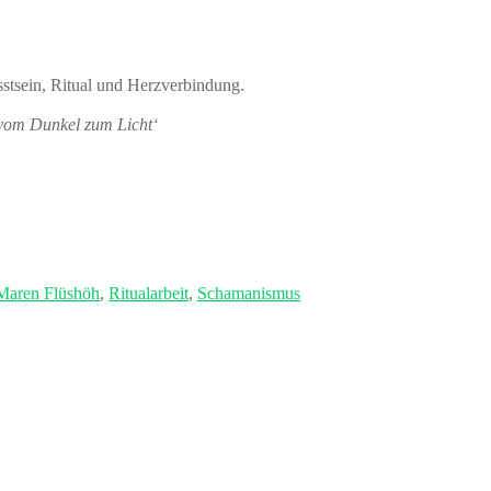
sstsein, Ritual und Herzverbindung.
vom Dunkel zum Licht‘
Maren Flüshöh
,
Ritualarbeit
,
Schamanismus