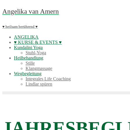
Skip
Angelika van Amern
to
content
♥ heilsam berührend ♥
ANGELIKA
♥ KURSE & EVENTS ♥
Kundalini Yoga
Stuhl-Yoga
Heilbehandlung
Stille
Klangmassage
Wegbegleitung
Integrales Life Coaching
Lindlar spüren
JAHRESBEGLEI