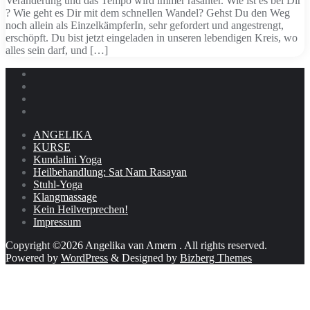
Veränderung und das Tempo wird immer rasanter. Wie ist es bei Dir
? Wie geht es Dir mit dem schnellen Wandel? Gehst Du den Weg
noch allein als EinzelkämpferIn, sehr gefordert und angestrengt,
erschöpft. Du bist jetzt eingeladen in unseren lebendigen Kreis, wo
alles sein darf, und […]
ANGELIKA
KURSE
Kundalini Yoga
Heilbehandlung: Sat Nam Rasayan
Stuhl-Yoga
Klangmassage
Kein Heilverprechen!
Impressum
Copyright ©2026 Angelika van Amern . All rights reserved.
Powered by
WordPress
&
Designed by
Bizberg Themes