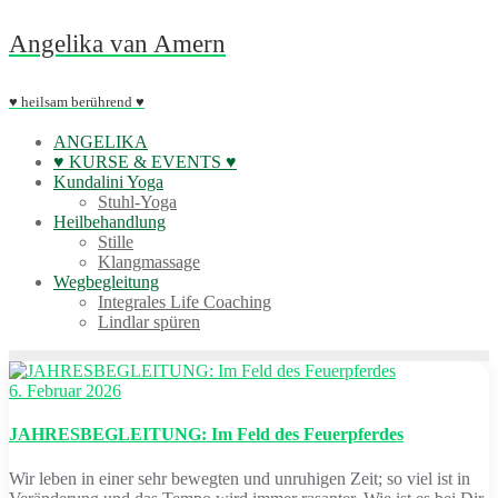
Skip
Angelika van Amern
to
content
♥ heilsam berührend ♥
ANGELIKA
♥ KURSE & EVENTS ♥
Kundalini Yoga
Stuhl-Yoga
Heilbehandlung
Stille
Klangmassage
Wegbegleitung
Integrales Life Coaching
Lindlar spüren
6. Februar 2026
JAHRESBEGLEITUNG: Im Feld des Feuerpferdes
Wir leben in einer sehr bewegten und unruhigen Zeit; so viel ist in