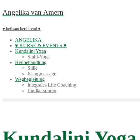
Skip
Angelika van Amern
to
content
♥ heilsam berührend ♥
ANGELIKA
♥ KURSE & EVENTS ♥
Kundalini Yoga
Stuhl-Yoga
Heilbehandlung
Stille
Klangmassage
Wegbegleitung
Integrales Life Coaching
Lindlar spüren
Kundalini Yoga