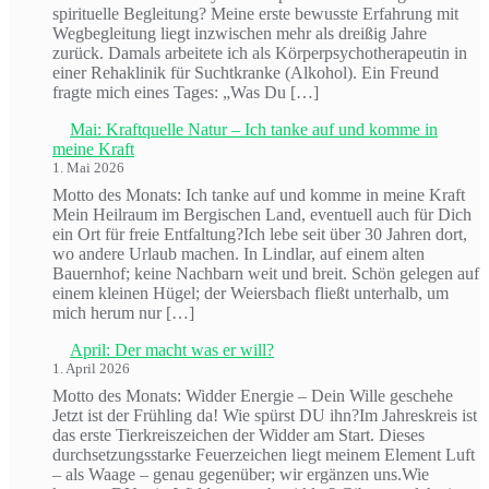
spirituelle Begleitung? Meine erste bewusste Erfahrung mit
Wegbegleitung liegt inzwischen mehr als dreißig Jahre
zurück. Damals arbeitete ich als Körperpsychotherapeutin in
einer Rehaklinik für Suchtkranke (Alkohol). Ein Freund
fragte mich eines Tages: „Was Du […]
Mai: Kraftquelle Natur – Ich tanke auf und komme in
meine Kraft
1. Mai 2026
Motto des Monats: Ich tanke auf und komme in meine Kraft
Mein Heilraum im Bergischen Land, eventuell auch für Dich
ein Ort für freie Entfaltung?Ich lebe seit über 30 Jahren dort,
wo andere Urlaub machen. In Lindlar, auf einem alten
Bauernhof; keine Nachbarn weit und breit. Schön gelegen auf
einem kleinen Hügel; der Weiersbach fließt unterhalb, um
mich herum nur […]
April: Der macht was er will?
1. April 2026
Motto des Monats: Widder Energie – Dein Wille geschehe
Jetzt ist der Frühling da! Wie spürst DU ihn?Im Jahreskreis ist
das erste Tierkreiszeichen der Widder am Start. Dieses
durchsetzungsstarke Feuerzeichen liegt meinem Element Luft
– als Waage – genau gegenüber; wir ergänzen uns.Wie