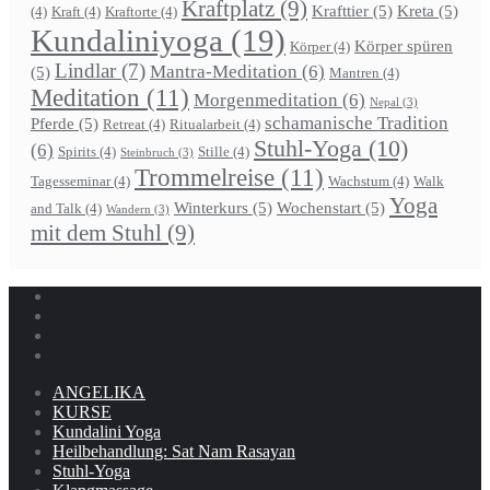
Kraftplatz
(9)
Krafttier
(5)
Kreta
(5)
(4)
Kraft
(4)
Kraftorte
(4)
Kundaliniyoga
(19)
Körper spüren
Körper
(4)
Lindlar
(7)
Mantra-Meditation
(6)
(5)
Mantren
(4)
Meditation
(11)
Morgenmeditation
(6)
Nepal
(3)
schamanische Tradition
Pferde
(5)
Retreat
(4)
Ritualarbeit
(4)
Stuhl-Yoga
(10)
(6)
Spirits
(4)
Stille
(4)
Steinbruch
(3)
Trommelreise
(11)
Tagesseminar
(4)
Wachstum
(4)
Walk
Yoga
Winterkurs
(5)
Wochenstart
(5)
and Talk
(4)
Wandern
(3)
mit dem Stuhl
(9)
ANGELIKA
KURSE
Kundalini Yoga
Heilbehandlung: Sat Nam Rasayan
Stuhl-Yoga