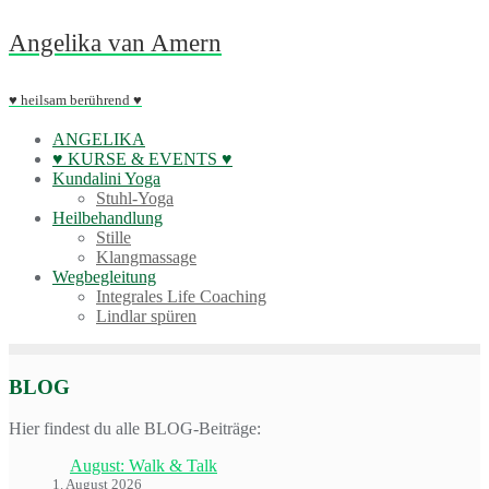
Skip
Angelika van Amern
to
content
♥ heilsam berührend ♥
ANGELIKA
♥ KURSE & EVENTS ♥
Kundalini Yoga
Stuhl-Yoga
Heilbehandlung
Stille
Klangmassage
Wegbegleitung
Integrales Life Coaching
Lindlar spüren
BLOG
Hier findest du alle BLOG-Beiträge:
August: Walk & Talk
1. August 2026