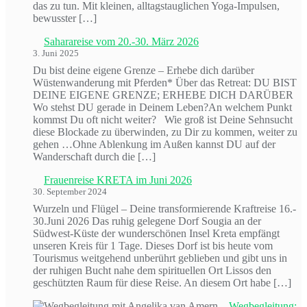
das zu tun. Mit kleinen, alltagstauglichen Yoga-Impulsen,
bewusster […]
Saharareise vom 20.-30. März 2026
3. Juni 2025
Du bist deine eigene Grenze – Erhebe dich darüber
Wüstenwanderung mit Pferden* Über das Retreat: DU BIST
DEINE EIGENE GRENZE; ERHEBE DICH DARÜBER
Wo stehst DU gerade in Deinem Leben?An welchem Punkt
kommst Du oft nicht weiter? Wie groß ist Deine Sehnsucht
diese Blockade zu überwinden, zu Dir zu kommen, weiter zu
gehen …Ohne Ablenkung im Außen kannst DU auf der
Wanderschaft durch die […]
Frauenreise KRETA im Juni 2026
30. September 2024
Wurzeln und Flügel – Deine transformierende Kraftreise 16.-
30.Juni 2026 Das ruhig gelegene Dorf Sougia an der
Südwest-Küste der wunderschönen Insel Kreta empfängt
unseren Kreis für 1 Tage. Dieses Dorf ist bis heute vom
Tourismus weitgehend unberührt geblieben und gibt uns in
der ruhigen Bucht nahe dem spirituellen Ort Lissos den
geschützten Raum für diese Reise. An diesem Ort habe […]
Wegbegleitung: