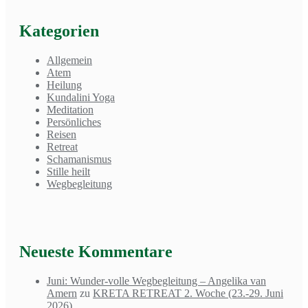
Kategorien
Allgemein
Atem
Heilung
Kundalini Yoga
Meditation
Persönliches
Reisen
Retreat
Schamanismus
Stille heilt
Wegbegleitung
Neueste Kommentare
Juni: Wunder-volle Wegbegleitung – Angelika van
Amern
zu
KRETA RETREAT 2. Woche (23.-29. Juni
2026)