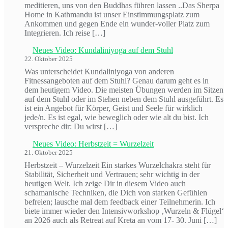
meditieren, uns von den Buddhas führen lassen ..Das Sherpa
Home in Kathmandu ist unser Einstimmungsplatz zum
Ankommen und gegen Ende ein wunder-voller Platz zum
Integrieren. Ich reise […]
Neues Video: Kundaliniyoga auf dem Stuhl
22. Oktober 2025
Was unterscheidet Kundaliniyoga von anderen
Fitnessangeboten auf dem Stuhl? Genau darum geht es in
dem heutigem Video. Die meisten Übungen werden im Sitzen
auf dem Stuhl oder im Stehen neben dem Stuhl ausgeführt. Es
ist ein Angebot für Körper, Geist und Seele für wirklich
jede/n. Es ist egal, wie beweglich oder wie alt du bist. Ich
verspreche dir: Du wirst […]
Neues Video: Herbstzeit = Wurzelzeit
21. Oktober 2025
Herbstzeit – Wurzelzeit Ein starkes Wurzelchakra steht für
Stabilität, Sicherheit und Vertrauen; sehr wichtig in der
heutigen Welt. Ich zeige Dir in diesem Video auch
schamanische Techniken, die Dich von starken Gefühlen
befreien; lausche mal dem feedback einer Teilnehmerin. Ich
biete immer wieder den Intensivworkshop ‚Wurzeln & Flügel‘
an 2026 auch als Retreat auf Kreta an vom 17- 30. Juni […]