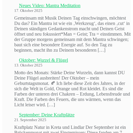
Neues Video: Mantra Meditation
17. Oktober 2025
Gemeinsam mit Musik Deinen Tag einschwingen, möchtest
Du das? Ein Mantra ist wie ein ‚Werkzeug‘, das einen ‚cut‘ in
Deinen ständigen Gedankenstrom macht und Deinen Geist
öffnet und neu fokussiert*Man = Geist; Tra = einstimmen. Mit
der Gruppe morgens gemeinsam mit dem Mantra schwingen;
baut sich eine besondere Energie auf. So den Tag zu
beginnen, macht ihn zu Deinem besonderen […]
Oktober: Wurzel & Flügel
13. Oktober 2025
Motto des Monats: Stärke Deine Wurzeln, dann kannst DU
Deine Flügel ausbreiten! Der Oktober – mein
Geburtstagsmonat. 🍂 Ich liebe diese Zeit des Jahres, in der
sich die Welt in Gold, Orange und Rot kleidet. Es sind die
Farben der unteren drei Chakren – Erdung, Lebensfreude und
Kraft. Die Farben des Feuers, die uns wärmen, wenn das
Licht leiser wird. […]
September: Deine Kraftplätze
21. September 2025
Kraftplatz Natur in Kreta und Lindlar Der September ist ein
Brückenmonat mit zwei Finsternissen: Diese fanden am 7.