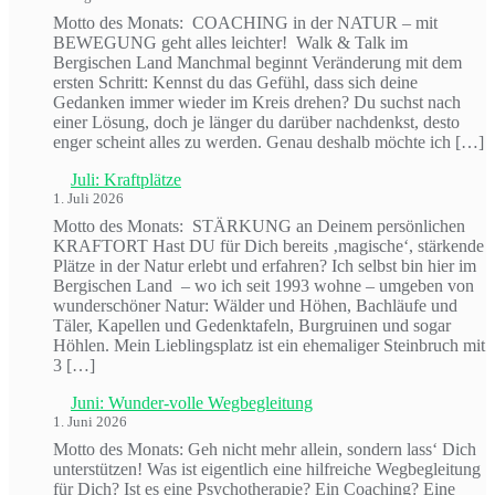
Motto des Monats: COACHING in der NATUR – mit
BEWEGUNG geht alles leichter! Walk & Talk im
Bergischen Land Manchmal beginnt Veränderung mit dem
ersten Schritt: Kennst du das Gefühl, dass sich deine
Gedanken immer wieder im Kreis drehen? Du suchst nach
einer Lösung, doch je länger du darüber nachdenkst, desto
enger scheint alles zu werden. Genau deshalb möchte ich […]
Juli: Kraftplätze
1. Juli 2026
Motto des Monats: STÄRKUNG an Deinem persönlichen
KRAFTORT Hast DU für Dich bereits ‚magische‘, stärkende
Plätze in der Natur erlebt und erfahren? Ich selbst bin hier im
Bergischen Land – wo ich seit 1993 wohne – umgeben von
wunderschöner Natur: Wälder und Höhen, Bachläufe und
Täler, Kapellen und Gedenktafeln, Burgruinen und sogar
Höhlen. Mein Lieblingsplatz ist ein ehemaliger Steinbruch mit
3 […]
Juni: Wunder-volle Wegbegleitung
1. Juni 2026
Motto des Monats: Geh nicht mehr allein, sondern lass‘ Dich
unterstützen! Was ist eigentlich eine hilfreiche Wegbegleitung
für Dich? Ist es eine Psychotherapie? Ein Coaching? Eine