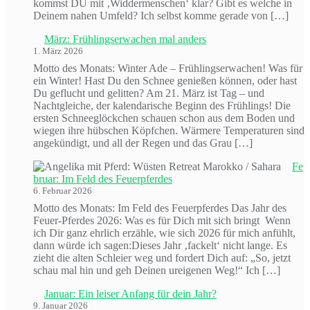
kommst DU mit ‚Widdermenschen‘ klar? Gibt es welche in
Deinem nahen Umfeld? Ich selbst komme gerade von […]
März: Frühlingserwachen mal anders
1. März 2026
Motto des Monats: Winter Ade – Frühlingserwachen! Was für
ein Winter! Hast Du den Schnee genießen können, oder hast
Du geflucht und gelitten? Am 21. März ist Tag – und
Nachtgleiche, der kalendarische Beginn des Frühlings! Die
ersten Schneeglöckchen schauen schon aus dem Boden und
wiegen ihre hübschen Köpfchen. Wärmere Temperaturen sind
angekündigt, und all der Regen und das Grau […]
Fe
bruar: Im Feld des Feuerpferdes
6. Februar 2026
Motto des Monats: Im Feld des Feuerpferdes Das Jahr des
Feuer-Pferdes 2026: Was es für Dich mit sich bringt Wenn
ich Dir ganz ehrlich erzähle, wie sich 2026 für mich anfühlt,
dann würde ich sagen:Dieses Jahr ‚fackelt‘ nicht lange. Es
zieht die alten Schleier weg und fordert Dich auf: „So, jetzt
schau mal hin und geh Deinen ureigenen Weg!“ Ich […]
Januar: Ein leiser Anfang für dein Jahr?
9. Januar 2026