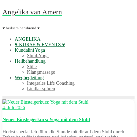
Skip
Angelika van Amern
to
content
♥ heilsam berührend ♥
ANGELIKA
♥ KURSE & EVENTS ♥
Kundalini Yoga
Stuhl-Yoga
Heilbehandlung
Stille
Klangmassage
Wegbegleitung
Integrales Life Coaching
Lindlar spüren
4. Juli 2026
Neuer Einsteigerkurs: Yoga mit dem Stuhl
Herbst special Ich führe die Stunde mit dir auf dem Stuhl durch.