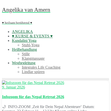
Skip
Angelika van Amern
to
content
♥ heilsam berührend ♥
ANGELIKA
♥ KURSE & EVENTS ♥
Kundalini Yoga
Stuhl-Yoga
Heilbehandlung
Stille
Klangmassage
Wegbegleitung
Integrales Life Coaching
Lindlar spüren
9. Januar 2026
Infozoom für das Nepal Retreat 2026
🌙 INFO-ZOOM ‚Zeit für Dein Nepal Abenteuer‘ Datum: