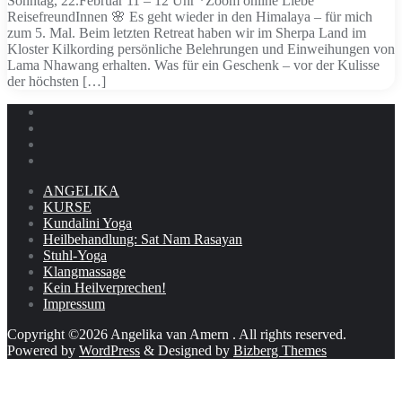
Sonntag, 22.Februar 11 – 12 Uhr *Zoom online Liebe
ReisefreundInnen 🌸 Es geht wieder in den Himalaya – für mich
zum 5. Mal. Beim letzten Retreat haben wir im Sherpa Land im
Kloster Kilkording persönliche Belehrungen und Einweihungen von
Lama Nhawang erhalten. Was für ein Geschenk – vor der Kulisse
der höchsten […]
ANGELIKA
KURSE
Kundalini Yoga
Heilbehandlung: Sat Nam Rasayan
Stuhl-Yoga
Klangmassage
Kein Heilverprechen!
Impressum
Copyright ©2026 Angelika van Amern . All rights reserved.
Powered by
WordPress
&
Designed by
Bizberg Themes