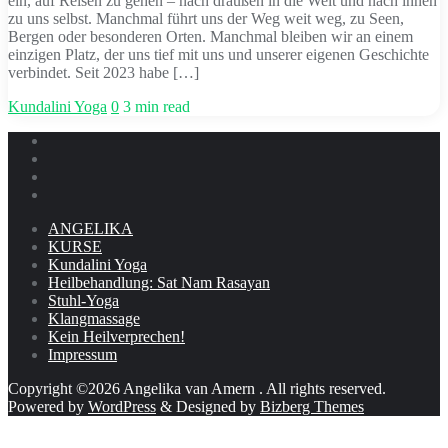
ein, auf Reisen zu gehen – nach draußen in die Welt und nach innen
zu uns selbst. Manchmal führt uns der Weg weit weg, zu Seen,
Bergen oder besonderen Orten. Manchmal bleiben wir an einem
einzigen Platz, der uns tief mit uns und unserer eigenen Geschichte
verbindet. Seit 2023 habe […]
Kundalini Yoga
0
3 min read
ANGELIKA
KURSE
Kundalini Yoga
Heilbehandlung: Sat Nam Rasayan
Stuhl-Yoga
Klangmassage
Kein Heilverprechen!
Impressum
Copyright ©2026 Angelika van Amern . All rights reserved.
Powered by
WordPress
&
Designed by
Bizberg Themes