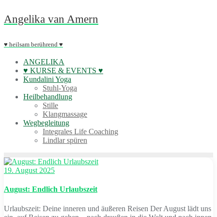
Skip
Angelika van Amern
to
content
♥ heilsam berührend ♥
ANGELIKA
♥ KURSE & EVENTS ♥
Kundalini Yoga
Stuhl-Yoga
Heilbehandlung
Stille
Klangmassage
Wegbegleitung
Integrales Life Coaching
Lindlar spüren
19. August 2025
August: Endlich Urlaubszeit
Urlaubszeit: Deine inneren und äußeren Reisen Der August lädt uns