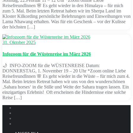
Sonntag, 22.Februar 11 – 12 Uhr *Zoom online Liebe
ReisefreundInnen 🌸 Es geht wieder in den Himalaya – für mich
zum 5. Mal. Beim letzten Retreat haben wir im Sherpa Land im
Kloster Kilkording persönliche Belehrungen und Einweihungen von
Lama Nhawang erhalten. Was für ein Geschenk – vor der Kulisse
der höchsten […]
31. Oktober 2025
Infozoom für die Wüstenreise im März 2026
🌙 INFO-ZOOM für die WÜSTENREISE Datum:
DONNERSTAG, 1. November 19 – 20 Uhr *Zoom online Liebe
ReisefreundInnen 🌸 Es geht wieder in die Wüste – für mich zum 4.
Mal. Beim letzten Retreat haben wir uns von den wunderschönen
‚Sahara horses‘ in die Stille und Weite der Sahara tragen lassen. Ein
einzigartiges Erlebnis! Oft erscheinen die Hindernisse eine solche
Reise […]