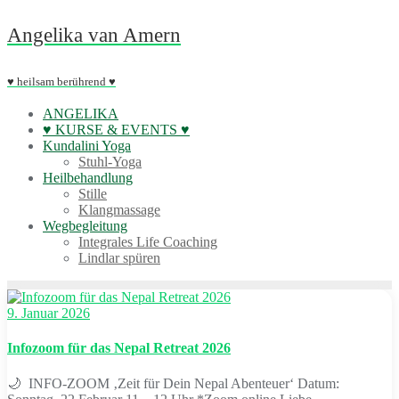
Skip
Angelika van Amern
to
content
♥ heilsam berührend ♥
ANGELIKA
♥ KURSE & EVENTS ♥
Kundalini Yoga
Stuhl-Yoga
Heilbehandlung
Stille
Klangmassage
Wegbegleitung
Integrales Life Coaching
Lindlar spüren
9. Januar 2026
Infozoom für das Nepal Retreat 2026
🌙 INFO-ZOOM ‚Zeit für Dein Nepal Abenteuer‘ Datum: