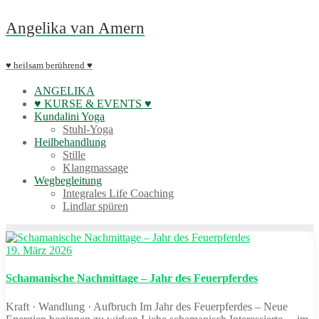
Skip
Angelika van Amern
to
content
♥ heilsam berührend ♥
ANGELIKA
♥ KURSE & EVENTS ♥
Kundalini Yoga
Stuhl-Yoga
Heilbehandlung
Stille
Klangmassage
Wegbegleitung
Integrales Life Coaching
Lindlar spüren
19. März 2026
Schamanische Nachmittage – Jahr des Feuerpferdes
Kraft · Wandlung · Aufbruch Im Jahr des Feuerpferdes – Neue