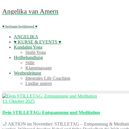
Skip
Angelika van Amern
to
content
♥ heilsam berührend ♥
ANGELIKA
♥ KURSE & EVENTS ♥
Kundalini Yoga
Stuhl-Yoga
Heilbehandlung
Stille
Klangmassage
Wegbegleitung
Integrales Life Coaching
Lindlar spüren
13. Oktober 2025
Dein STILLETAG: Entspannung und Meditation
🌙 AKTION im November: STILLETAG – Entspannung & Meditation Da