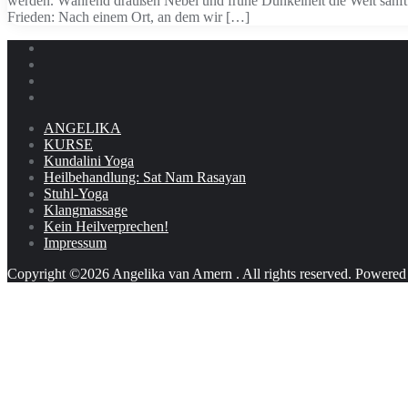
werden. Während draußen Nebel und frühe Dunkelheit die Welt sanft e
Frieden: Nach einem Ort, an dem wir […]
ANGELIKA
KURSE
Kundalini Yoga
Heilbehandlung: Sat Nam Rasayan
Stuhl-Yoga
Klangmassage
Kein Heilverprechen!
Impressum
Copyright ©2026 Angelika van Amern . All rights reserved.
Powered