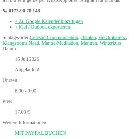
Ich bin sehr gerne per WhatsApp oder Telegram für dich da.
📞 0173-90 78 148
+ Zu Google Kalender hinzufügen
+ iCal / Outlook exportieren
Schlagwörter:
Celestin Communication
,
chanten
,
Herzkohärenz
,
Klangstroms Naad
,
Mantra-Meditation
,
Mantren
,
Winterkurs
Datum
16 Juli 2026
Abgelaufen!
Uhrzeit
8:00 - 9:00
Preis
17.00 €
Weitere Informationen
MIT PAYPAL BUCHEN