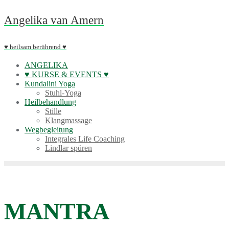
Skip
Angelika van Amern
to
content
♥ heilsam berührend ♥
ANGELIKA
♥ KURSE & EVENTS ♥
Kundalini Yoga
Stuhl-Yoga
Heilbehandlung
Stille
Klangmassage
Wegbegleitung
Integrales Life Coaching
Lindlar spüren
MANTRA