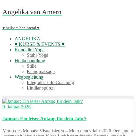
Skip
Angelika van Amern
to
content
♥ heilsam berührend ♥
ANGELIKA
♥ KURSE & EVENTS ♥
Kundalini Yoga
Stuhl-Yoga
Heilbehandlung
Stille
Klangmassage
Wegbegleitung
Integrales Life Coaching
Lindlar spüren
9. Januar 2026
Januar: Ein leiser Anfang für dein Jahr?
Motto des Monats: Visualisieren – Mein neues Jahr 2026 Der Januar