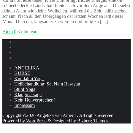
kommt oft leise daher. Klare Luft bringt frische Energie; eine oft
schneebedeckte Landschaft breitet sich vor dem Auge aus. Du siehst
deinen Atem wie kleine Wölkchen, während die Zeit stillzustehen
scheint. Nach all den Übergängen der letzten Wochen lädt dieser
Monat Dich ein, langsamer zu werden und ruhig zu […]
Atem
0
3 min read
ANGELIKA
KURSE
Kundalini Yoga
Heilbehandlung: Sat Nam Rasayan
Stuhl-Yoga
Klangmassage
Kein Heilverprechen!
Impressum
Copyright ©2026 Angelika van Amern . All rights reserved.
Powered by
WordPress
&
Designed by
Bizberg Themes