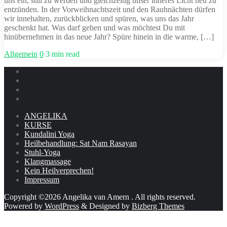
uns ein, still zu werden und gleichzeitig unser inneres Licht neu zu
entzünden. In der Vorweihnachtszeit und den Rauhnächten dürfen
wir innehalten, zurückblicken und spüren, was uns das Jahr
geschenkt hat. Was darf gehen und was möchtest Du mit
hinübernehmen in das neue Jahr? Spüre hinein in die warme, […]
Allgemein
0
3 min read
ANGELIKA
KURSE
Kundalini Yoga
Heilbehandlung: Sat Nam Rasayan
Stuhl-Yoga
Klangmassage
Kein Heilverprechen!
Impressum
Copyright ©2026 Angelika van Amern . All rights reserved.
Powered by
WordPress
&
Designed by
Bizberg Themes