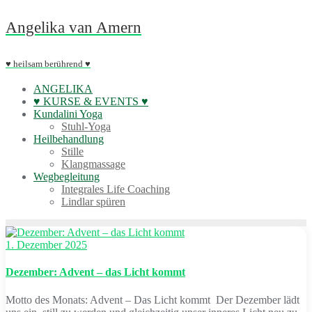
Skip
Angelika van Amern
to
content
♥ heilsam berührend ♥
ANGELIKA
♥ KURSE & EVENTS ♥
Kundalini Yoga
Stuhl-Yoga
Heilbehandlung
Stille
Klangmassage
Wegbegleitung
Integrales Life Coaching
Lindlar spüren
1. Dezember 2025
Dezember: Advent – das Licht kommt
Motto des Monats: Advent – Das Licht kommt Der Dezember lädt