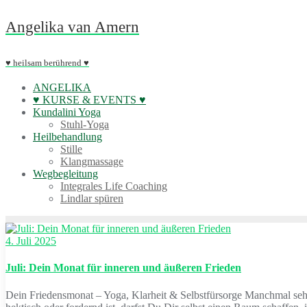
Skip
Angelika van Amern
to
content
♥ heilsam berührend ♥
ANGELIKA
♥ KURSE & EVENTS ♥
Kundalini Yoga
Stuhl-Yoga
Heilbehandlung
Stille
Klangmassage
Wegbegleitung
Integrales Life Coaching
Lindlar spüren
4. Juli 2025
Juli: Dein Monat für inneren und äußeren Frieden
Dein Friedensmonat – Yoga, Klarheit & Selbstfürsorge Manchmal seh