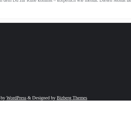
, in dem Du zur Ruhe kommst – körperlich wie mental. Diesen Monat lad
 by
WordPress
&
Designed by
Bizberg Themes