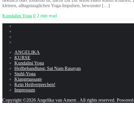
hektisch oder fordernd ist, darfst Du Dir selbst einen Raum schaffen
kleinen, alltagstauglichen Yoga-Impulsen, bewusster […]
Kundalini Yoga
0
2 min read
ANGELIKA
KURSE
Kundalini Yoga
Heilbehandlung: Sat Nam Rasayan
Stuhl-Yoga
Klangmassage
Kein Heilverprechen!
Impressum
Copyright ©2026 Angelika van Amern . All rights reserved.
Powered